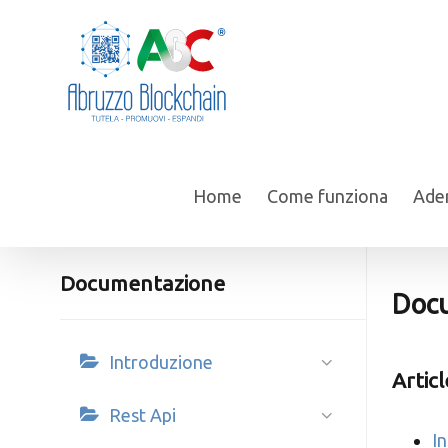
Salta
al
contenuto
Home
Come funziona
Ader
Documentazione
Doc
Introduzione
Articl
Rest Api
I